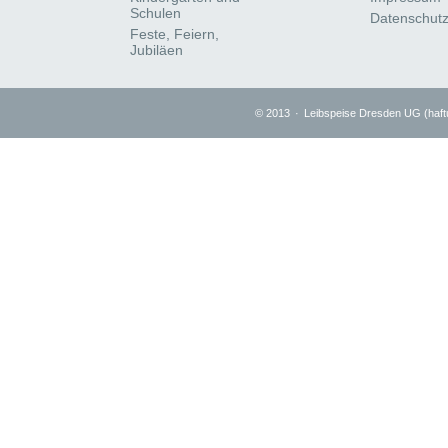
Schulen
Datenschut
Feste, Feiern,
Jubiläen
© 2013
·
Leibspeise Dresden UG (haf