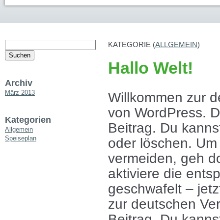
Suchen
KATEGORIE (
ALLGEMEIN
)
nach:
Hallo Welt!
Archiv
März 2013
Willkommen zur d
von WordPress. Di
Kategorien
Beitrag. Du kanns
Allgemein
Speiseplan
oder löschen. Um
vermeiden, geh do
aktiviere die ent
geschwafelt – jet
zur deutschen Ver
Beitrag. Du kanns