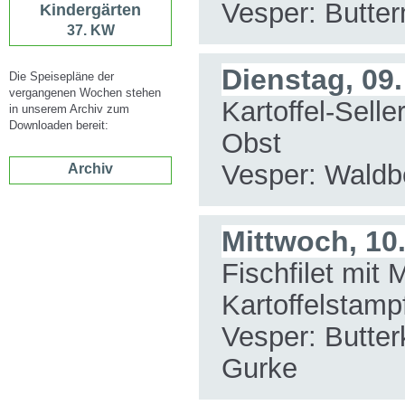
Vesper: Butter
Kindergärten
37. KW
Dienstag, 09
Die Speisepläne der
vergangenen Wochen stehen
Kartoffel-Selle
in unserem Archiv zum
Downloaden bereit:
Obst
Vesper: Waldb
Archiv
Mittwoch, 10
Fischfilet mi
Kartoffelstamp
Vesper: Butter
Gurke