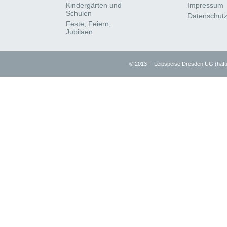
Kindergärten und
Impressum
Schulen
Datenschut
Feste, Feiern,
Jubiläen
© 2013
·
Leibspeise Dresden UG (haf