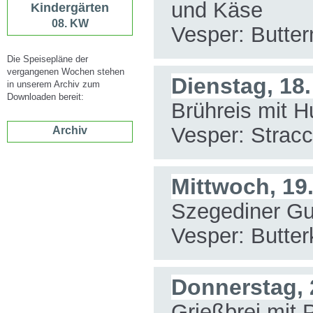
und Käse
Kindergärten
08. KW
Vesper: Butter
Die Speisepläne der
vergangenen Wochen stehen
Dienstag, 18
in unserem Archiv zum
Downloaden bereit:
Brühreis mit H
Vesper: Stracc
Archiv
Mittwoch, 19
Szegediner Gul
Vesper: Butte
Donnerstag, 
Grießbrei mit